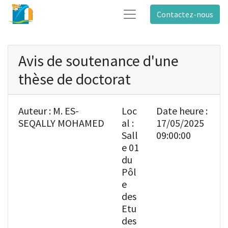
Contactez-nous
Avis de soutenance d'une
thèse de doctorat
Auteur :
M. ES-
Loc
Date heure :
SEQALLY MOHAMED
al :
17/05/2025
Sall
09:00:00
e 01
du
Pôl
e
des
Etu
des